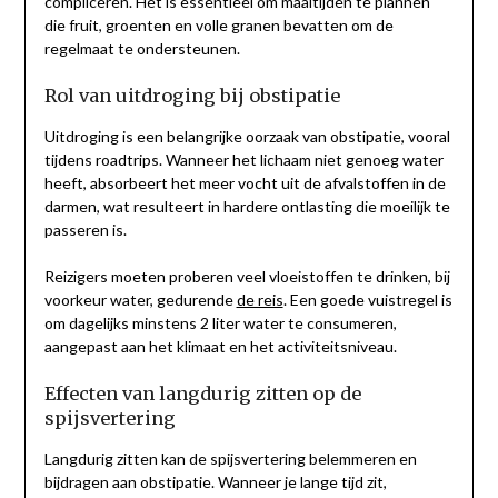
compliceren. Het is essentieel om maaltijden te plannen
die fruit, groenten en volle granen bevatten om de
regelmaat te ondersteunen.
Rol van uitdroging bij obstipatie
Uitdroging is een belangrijke oorzaak van obstipatie, vooral
tijdens roadtrips. Wanneer het lichaam niet genoeg water
heeft, absorbeert het meer vocht uit de afvalstoffen in de
darmen, wat resulteert in hardere ontlasting die moeilijk te
passeren is.
Reizigers moeten proberen veel vloeistoffen te drinken, bij
voorkeur water, gedurende
de reis
. Een goede vuistregel is
om dagelijks minstens 2 liter water te consumeren,
aangepast aan het klimaat en het activiteitsniveau.
Effecten van langdurig zitten op de
spijsvertering
Langdurig zitten kan de spijsvertering belemmeren en
bijdragen aan obstipatie. Wanneer je lange tijd zit,