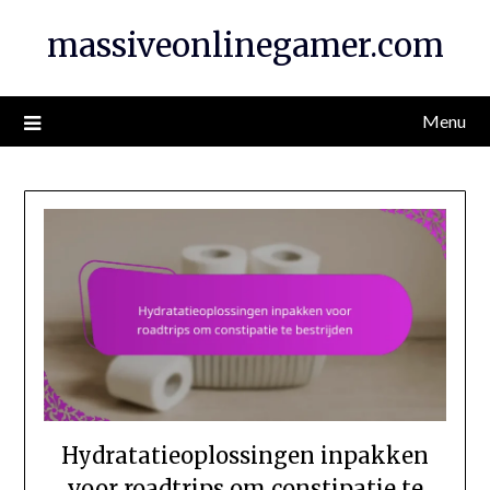
Skip
massiveonlinegamer.com
to
content
Menu
Hydratatieoplossingen inpakken
voor roadtrips om constipatie te