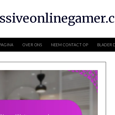
ssiveonlinegamer.
PAGINA
OVER ONS
NEEM CONTACT OP
BLADER 